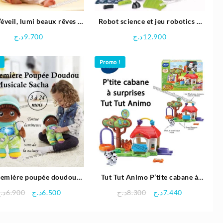
’éveil, lumi beaux rêves –
Robot science et jeu robotics –
Vtech
Dragon mécanique – Clementoni
د.ج
9.700
د.ج
12.900
Promo !
emière poupée doudou
Tut Tut Animo P’tite cabane à
icale Sacha | VTECH
surprises – Vtech
Le
Le
Le
Le
د.
6.900
د.ج
6.500
د.ج
8.300
د.ج
7.440
prix
prix
prix
prix
initial
actuel
initial
actuel