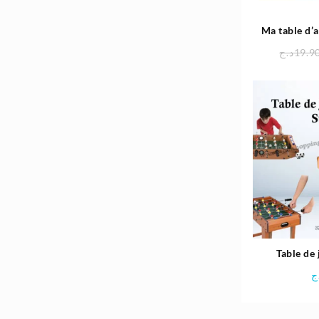
Ma table d’a
د.ج
19.9
Table de 
69x37x62 
ج