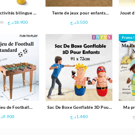
ctivités bilingue –
Tente de jeux pour enfants
Jouet d
Vtech
102x76x114 cm – Bestway
Le
Le
00
د.ج
18.900
د.ج
3.500
prix
prix
initial
actuel
Promo !
était :
est :
18.900د.ج.
19.900د.ج.
jeu de Football
Sac De Boxe Gonflable 3D Pour
Ma pr
cm – Fun to play
Enfants 91X72cm | INTEX
mus
د.
9.900
د.ج
1.480
ج