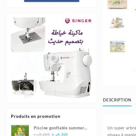
DESCRIPTION
Produits en promotion
Piscine gonflable summer
Un super arbre
Le
Le
smiles165x144x69cm |
د.ج
5.200
د.ج
4.300
oiseau à manip