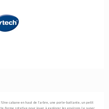
initial
actuel
était :
est :
8.900د.ج.
11.400د.ج.
 !Une cabane en haut de l’arbre, une porte-battante, un petit
te-forme rotative pour jouer à explorer les environs.Le super