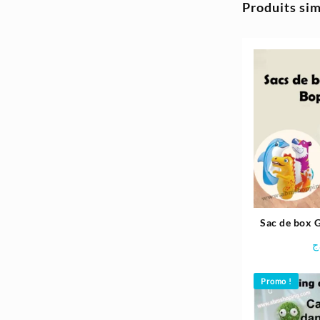
35.400د.ج.
41.300د.ج.
Produits sim
Sac de box 
91c
ج
Promo !