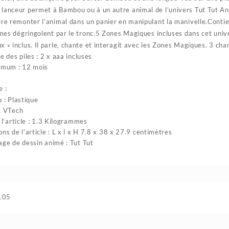
lanceur permet à Bambou ou à un autre animal de l’univers Tut Tut Ani
ire remonter l’animal dans un panier en manipulant la manivelle.Contien
ormes dégringolent par le tronc.5 Zones Magiques incluses dans cet uni
x » inclus. Il parle, chante et interagit avec les Zones Magiques. 3 cha
e des piles : 2 x aaa incluses
imum : 12 mois
e :
 : Plastique
: VTech
 l’article : 1.3 Kilogrammes
ns de l’article : L x l x H 7.8 x 38 x 27.9 centimètres
ge de dessin animé : Tut Tut
105