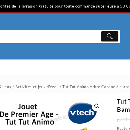
ofitez de la livraison gratuite pour toute commande supérieure à 50 0
& Jeux
/
Activités et jeux d'éveil
/ Tut Tut Animo Arbre Cabane à surpr
Tut 
Bamb
د.ج
11.
Rupture