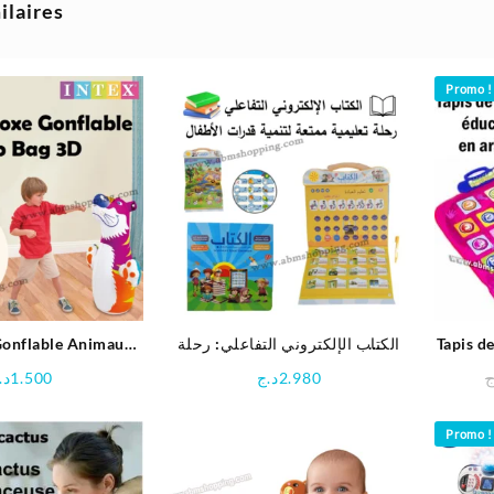
ilaires
Promo !
Gonflable Animaux
الكتاب الإلكتروني التفاعلي: رحلة
Tapis de
m | INTEX
تعليمية ممتعة لتنمية قدرات الأطفال
د.
1.500
د.ج
2.980
ج
Promo !