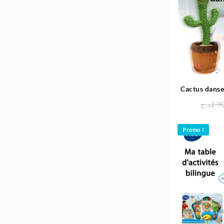
Cactus danse
قصة للاطفال
د.ج
2.9
Promo !