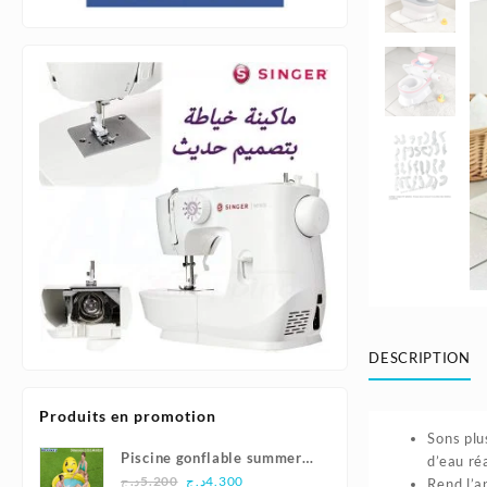
DESCRIPTION
Produits en promotion
Sons plu
Piscine gonflable summer
d’eau réa
Le
Le
smiles165x144x69cm |
د.ج
5.200
د.ج
4.300
Rend l’a