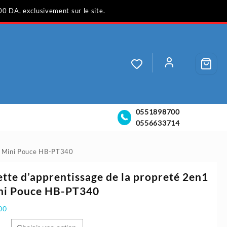
00 DA, exclusivement sur le site.
0551898700
0556633714
 | Mini Pouce HB-PT340
ette d’apprentissage de la propreté 2en1
ini Pouce HB-PT340
00