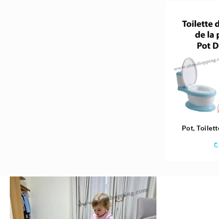
35.400د.ج.
41.300د.ج.
Pot, Toilet
pour bébé 
ج
H