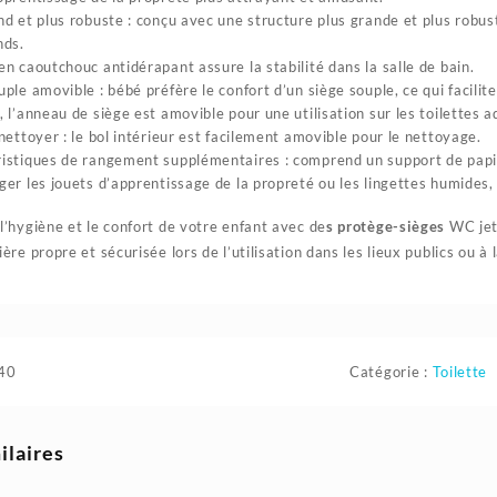
nd et plus robuste : conçu avec une structure plus grande et plus robust
nds.
en caoutchouc antidérapant assure la stabilité dans la salle de bain.
uple amovible : bébé préfère le confort d’un siège souple, ce qui facilite
 l’anneau de siège est amovible pour une utilisation sur les toilettes ad
 nettoyer : le bol intérieur est facilement amovible pour le nettoyage.
istiques de rangement supplémentaires : comprend un support de papier
ger les jouets d’apprentissage de la propreté ou les lingettes humides,
l’hygiène et le confort de votre enfant avec de
s protège-sièges
WC jeta
ère propre et sécurisée lors de l’utilisation dans les lieux publics ou à 
40
Catégorie :
Toilette
ilaires