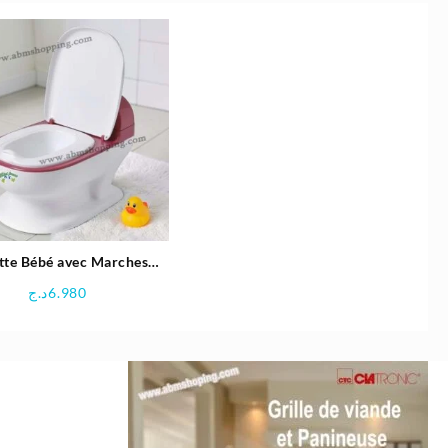
ette Bébé avec Marches
 | Mini Pouce HB-PT129
د.ج
6.980