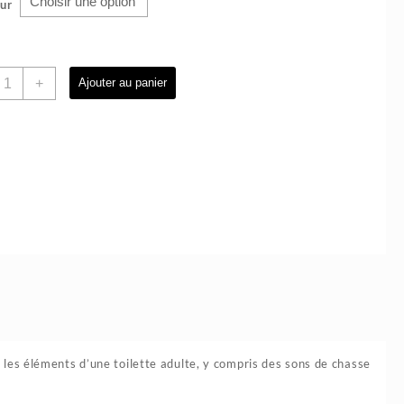
ur
uantité
+
Ajouter au panier
e
oilette
’apprentissage
e
a
ropreté
en1
ini
ouce
B-
T340
s les éléments d’une toilette adulte, y compris des sons de chasse