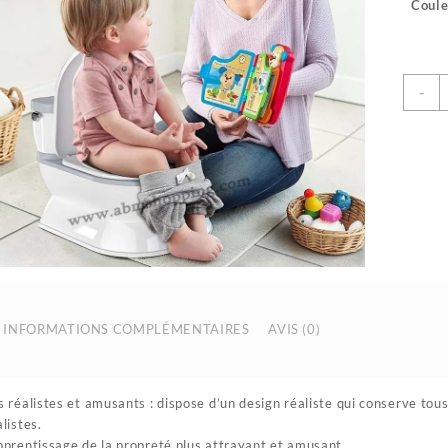
Coule
q
-
d
T
d
d
l
p
2
|
M
P
H
INFORMATIONS COMPLÉMENTAIRES
AVIS (0)
P
s réalistes et amusants : dispose d’un design réaliste qui conserve tou
listes.
pprentissage de la propreté plus attrayant et amusant.