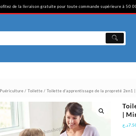
ofitez de la livraison gratuite pour toute commande supérieure à 50 0
Puériculture
/
Toilette
/ Toilette d’apprentissage de la propreté 2en1
Toil
| M
د.ج
7.5