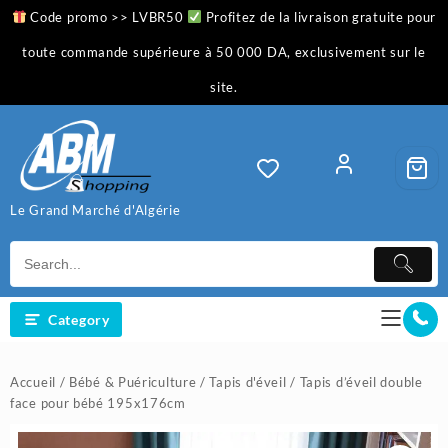
Skip
Code promo >> LVBR50
Profitez de la livraison gratuite pour
to
content
toute commande supérieure à 50 000 DA, exclusivement sur le
site.
Le Grand Marché d'Algérie
Category
Accueil
/
Bébé & Puériculture
/
Tapis d'éveil
/ Tapis d’éveil double
face pour bébé 195x176cm