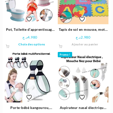
peuvent
peuven
être
être
choisies
choisie
sur
sur
la
la
page
page
Pot, Toilette d’apprentissage
Tapis de sol en mousse, motif
du
du
pour bébé avec porte papier
alphabet
د.ج
4.980
د.ج
2.980
produit
produit
Hygiène
Ce
Choix des options
Ajouter au panier
produit
a
Promo !
plusieurs
variations.
Les
options
peuvent
être
choisies
sur
la
page
Porte-bébé kangourou,
Aspirateur nasal électrique,
du
Sangle pour bébé
mouche nez pour bébé