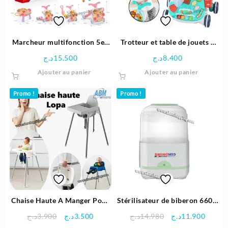
choisies
choisie
sur
sur
la
la
page
page
Marcheur multifonction 5en
Trotteur et table de jouets 2
du
du
1 trotteur , poussette ,
en 1 | Huanger
د.ج
15.500
د.ج
8.400
produit
produit
scooter , table… | Huanger
Ajouter au panier
Ajouter au panier
Promo !
Promo !
Chaise Haute A Manger Pour
Stérilisateur de biberon 660w
Bébé | Lopa
– Swingmed
Le
Le
Le
Le
د.ج
3.900
د.ج
3.500
د.ج
14.980
د.ج
11.900
prix
prix
prix
prix