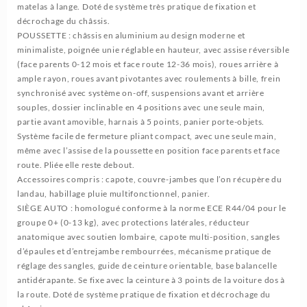
matelas à lange. Doté de système très pratique de fixation et
décrochage du châssis.
POUSSETTE : châssis en aluminium au design moderne et
minimaliste, poignée unie réglable en hauteur, avec assise réversible
(face parents 0-12 mois et face route 12-36 mois), roues arrière à
ample rayon, roues avant pivotantes avec roulements à bille, frein
synchronisé avec système on-off, suspensions avant et arrière
souples, dossier inclinable en 4 positions avec une seule main,
partie avant amovible, harnais à 5 points, panier porte-objets.
Système facile de fermeture pliant compact, avec une seule main,
même avec l’assise de la poussette en position face parents et face
route. Pliée elle reste debout.
Accessoires compris : capote, couvre-jambes que l’on récupère du
landau, habillage pluie multifonctionnel, panier.
SIÈGE AUTO : homologué conforme à la norme ECE R44/04 pour le
groupe 0+ (0-13 kg), avec protections latérales, réducteur
anatomique avec soutien lombaire, capote multi-position, sangles
d’épaules et d’entrejambe rembourrées, mécanisme pratique de
réglage des sangles, guide de ceinture orientable, base balancelle
antidérapante. Se fixe avec la ceinture à 3 points de la voiture dos à
la route. Doté de système pratique de fixation et décrochage du