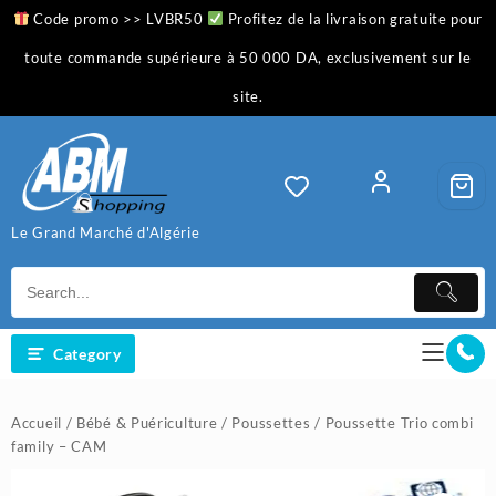
Skip
Code promo >> LVBR50
Profitez de la livraison gratuite pour
to
content
toute commande supérieure à 50 000 DA, exclusivement sur le
site.
Le Grand Marché d'Algérie
Category
Accueil
/
Bébé & Puériculture
/
Poussettes
/ Poussette Trio combi
family – CAM