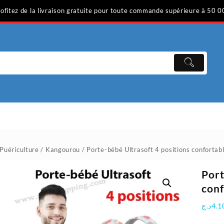
ofitez de la livraison gratuite pour toute commande supérieure à 50 0
Puériculture
/
Kangourou
/ Porte-bébé Ultrasoft 4 positions confortabl
Port
conf
د.ج
4.1