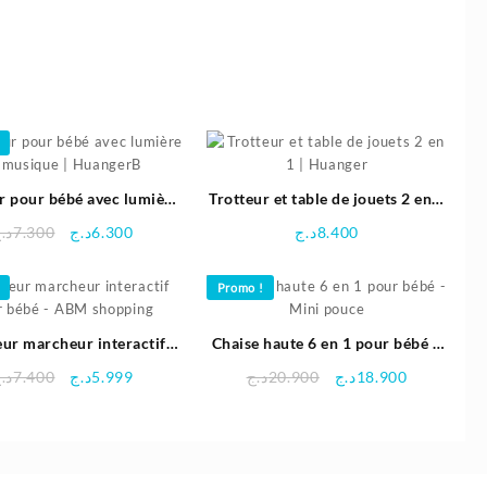
r pour bébé avec lumière
Trotteur et table de jouets 2 en 1
 musique | HuangerB
| Huanger
Le
Le
د.
7.300
د.ج
6.300
د.ج
8.400
prix
prix
initial
actuel
Promo !
était :
est :
6.300د.ج.
7.300د.ج.
eur marcheur interactif
Chaise haute 6 en 1 pour bébé –
 bébé – ABM shopping
Mini pouce
Le
Le
Le
Le
د.
7.400
د.ج
5.999
د.ج
20.900
د.ج
18.900
prix
prix
prix
prix
initial
actuel
initial
actuel
était :
est :
était :
est :
18.900د.ج.
20.900د.ج.
5.999د.ج.
7.400د.ج.