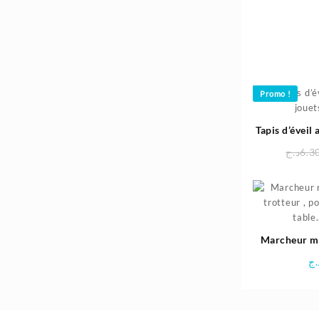
Promo !
Tapis d’éveil 
po
د.ج
6.3
Marcheur mu
trotteur , p
.ج