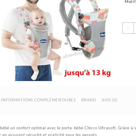
Motif
q
-
d
P
b
U
4
p
c
j
1
k
|
INFORMATIONS COMPLÉMENTAIRES
BRAND
AVIS (0)
C
 bébé un confort optimal avec le porte-bébé Chicco Ultrasoft. Grâce à s
 en assurant sécurité et praticité pour les parents.