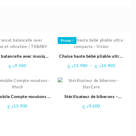
Promo !
 balancelle avec musique
Chaise haute bébé pliable ultra-
et vibration | TIIBABY
compacte – Vision
Plage
د.ج
9.500
د.ج
13.980
–
د.ج
14.900
de
prix :
13.980د.ج
à
obile Compte-moutons –
Stérilisateur de biberons –
14.900د.ج
Vtech
StarCare
د.ج
13.900
د.ج
9.600