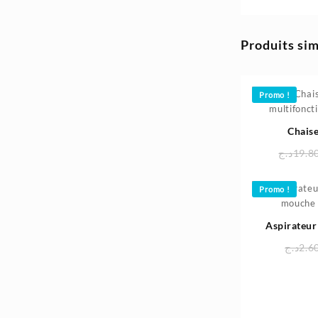
35.400د.ج.
41.300د.ج.
Produits sim
Promo !
Chaise
multifonct
د.ج
19.8
Promo !
Aspirateur 
mouche 
د.ج
2.6