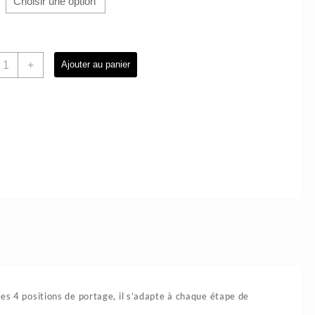
uantité
+
Ajouter au panier
e
orte-
ébé
ltrasoft
ositions
onfortables
usqu’à
3
g
hicco
es 4 positions de portage, il s’adapte à chaque étape de