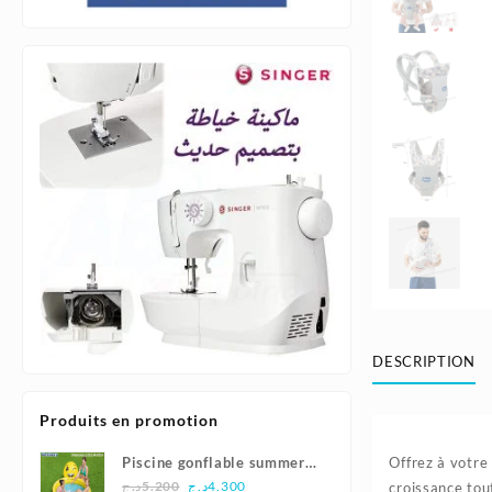
DESCRIPTION
Produits en promotion
Piscine gonflable summer
Offrez à votre
Le
Le
smiles165x144x69cm |
د.ج
5.200
د.ج
4.300
croissance tout