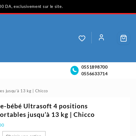
00 DA, exclusivement sur le site.
0551898700
0556633714
es jusqu’à 13 kg | Chicco
e-bébé Ultrasoft 4 positions
ortables jusqu’à 13 kg | Chicco
00