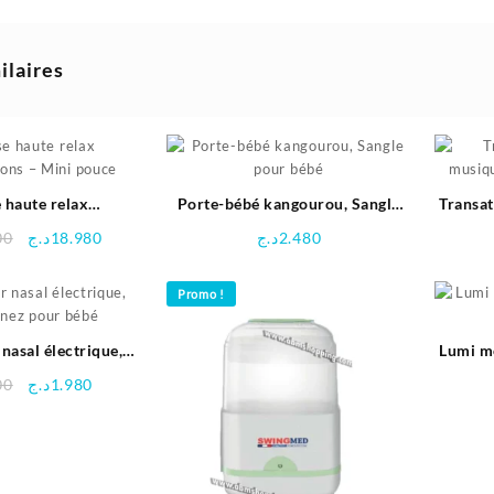
ilaires
 haute relax
Porte-bébé kangourou, Sangle
Transat
ions – Mini pouce
pour bébé
Le
Le
00
د.ج
18.980
د.ج
2.480
prix
prix
initial
actuel
Promo !
était :
est :
18.980د.ج.
19.800د.ج.
nasal électrique,
Lumi m
nez pour bébé
Le
Le
00
د.ج
1.980
prix
prix
initial
actuel
était :
est :
1.980د.ج.
2.600د.ج.