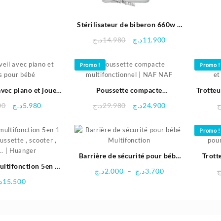
Stérilisateur de biberon 660w –
Swingmed
Le
Le
د.ج
14.980
د.ج
11.900
prix
prix
initial
actuel
Promo !
Promo !
était :
est :
11.900د.ج.
14.980د.ج.
avec piano et jouets
Poussette compacte
Trotteu
ur bébé
multifonctionnel | NAF NAF
et
Le
Le
Le
Le
00
د.ج
5.980
د.ج
29.980
د.ج
24.900
ج
prix
prix
prix
prix
initial
actuel
initial
actuel
Promo !
était :
est :
était :
est :
24.900د.ج.
29.980د.ج.
5.980د.ج.
6.300د.ج.
Barrière de sécurité pour bébé
Trott
ltifonction 5en 1
Multifonction
pour
Plage
د.ج
2.000
–
د.ج
3.700
ج
oussette , scooter ,
de
د
15.500
table… | Huanger
prix :
2.000د.ج
à