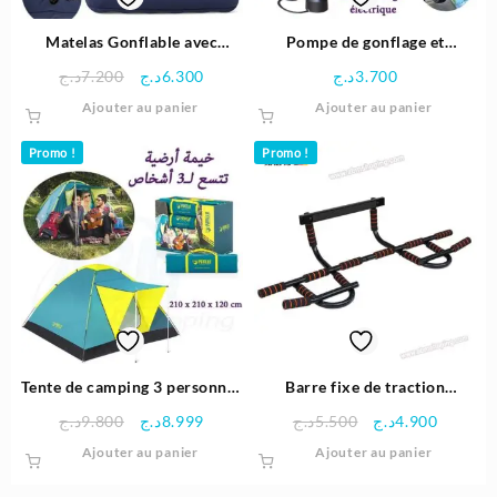
Matelas Gonflable avec
Pompe de gonflage et
Oreiller intégrée
dégonflage électrique 240V –
Le
Le
د.ج
7.200
د.ج
6.300
د.ج
3.700
188×99×30cm – Bestway
STERMAY
prix
prix
Ajouter au panier
Ajouter au panier
initial
actuel
était :
est :
Promo !
Promo !
6.300د.ج.
7.200د.ج.
Tente de camping 3 personnes
Barre fixe de traction
– Pavillo – Bestway
Multifonctionnelle – Flott
Le
Le
Le
Le
د.ج
9.800
د.ج
8.999
د.ج
5.500
د.ج
4.900
prix
prix
prix
prix
Ajouter au panier
Ajouter au panier
initial
actuel
initial
actuel
était :
est :
était :
est :