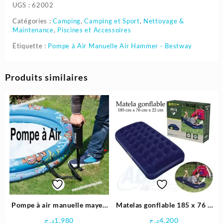
UGS :
62002
Catégories :
Camping
,
Camping et Sport
,
Nettoyage &
Maintenance
,
Piscines et Accessoires
Étiquette :
Pompe à Air Manuelle Air Hammer - Bestway
Produits similaires
Pompe à air manuelle mayen
Matelas gonflable 185 x 76 x
modèle – Bestway
22 cm -Bestway
د.ج
1.980
د.ج
4.200