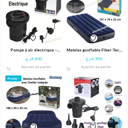
Pompe à air électrique –
Matelas gonflable Fiber-Tech
Intex
Technology 191×76×25cm –
د.ج
4.800
د.ج
4.900
INTEX
Ajouter au panier
Ajouter au panier
Promo !