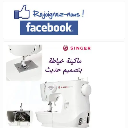
5.500د.ج.
8.999د.ج.
9.800د.ج.