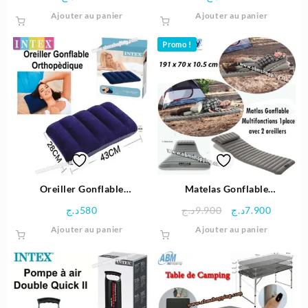
Ajouter au panier
Ajouter au panier
Promo !
Oreiller Gonflable
Matelas Gonflable
Orthopédique – Intex
Multifonction 1 Place Avec 2
Le
Le
د.ج
580
د.ج
9.900
د.ج
7.900
Oreillers 191×70×10.5 cm –
prix
prix
Ajouter au panier
Ajouter au panier
Bestway
initial
actuel
était :
est :
9.900د.ج.