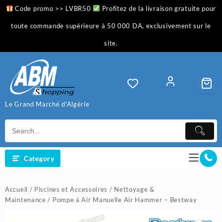
Skip
Code promo >> LVBR50
Profitez de la livraison gratuite pour
to
content
toute commande supérieure à 50 000 DA, exclusivement sur le
site.
Le Grand Marché d'Algérie
Category
Accueil
/
Piscines et Accessoires
/
Nettoyage &
Maintenance
/ Pompe à Air Manuelle Air Hammer – Bestway