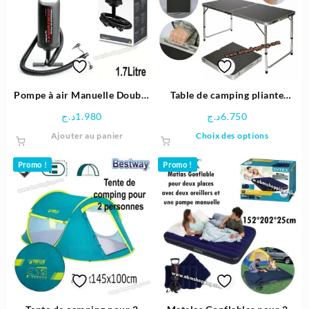
Pompe à air Manuelle Double
Table de camping pliante
Quick – Intex
Valise 120x60cm et hauteur
د.ج
1.980
د.ج
6.750
réglable
Ce
Ajouter au panier
Choix des options
produit
a
Promo !
Promo !
plusieu
variatio
Les
options
peuven
être
choisie
sur
la
page