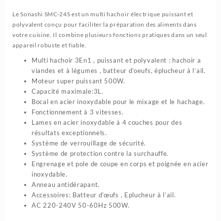
3L
Le Sonashi SMC-24S est un multi hachoir électrique puissant et
Avec
polyvalent conçu pour faciliter la préparation des aliments dans
4Lames
votre cuisine. Il combine plusieurs fonctions pratiques dans un seul
|
appareil robuste et fiable.
Sonashi
Multi hachoir 3En1 , puissant et polyvalent : hachoir a
SMC-
viandes et à légumes , batteur d’oeufs, éplucheur à l’ail.
24S
Moteur super puissant 500W.
Capacité maximale:3L.
Bocal en acier inoxydable pour le mixage et le hachage.
Fonctionnement à 3 vitesses.
Lames en acier inoxydable à 4 couches pour des
résultats exceptionnels.
Système de verrouillage de sécurité.
Système de protection contre la surchauffe.
Engrenage et pole de coupe en corps et poignée en acier
inoxydable.
Anneau antidérapant.
Accessoires: Batteur d’œufs , Eplucheur à l’ail.
AC 220-240V 50-60Hz 500W.