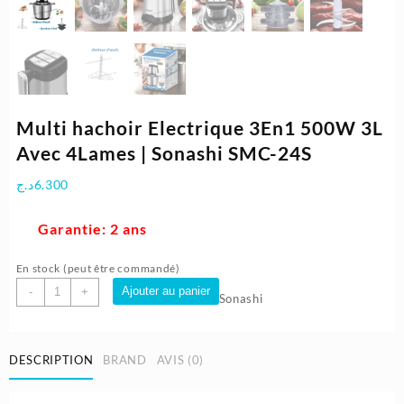
Multi hachoir Electrique 3En1 500W 3L
Avec 4Lames | Sonashi SMC-24S
د.ج
6.300
Garantie: 2 ans
En stock (peut être commandé)
quantité
Ajouter au panier
-
+
Sonashi
de
Multi
hachoir
DESCRIPTION
BRAND
AVIS (0)
Electrique
3En1
500W