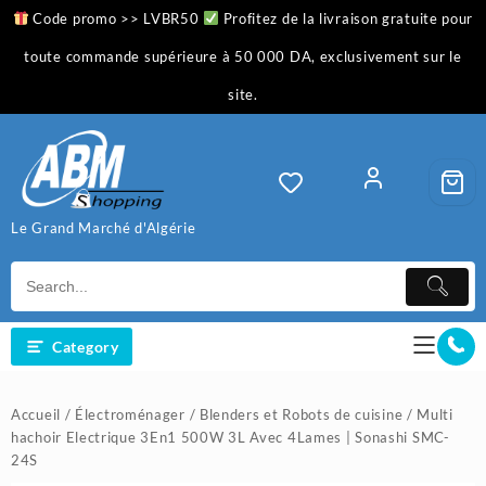
Skip
Code promo >> LVBR50
Profitez de la livraison gratuite pour
to
content
toute commande supérieure à 50 000 DA, exclusivement sur le
site.
Le Grand Marché d'Algérie
Category
Accueil
/
Électroménager
/
Blenders et Robots de cuisine
/ Multi
hachoir Electrique 3En1 500W 3L Avec 4Lames | Sonashi SMC-
24S