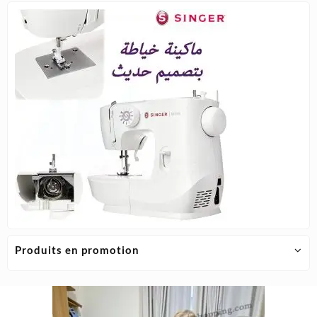
choisie
sur
la
page
du
produit
Produits en promotion