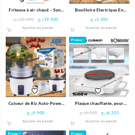
Friteuse à air chaud – Sans
Bouilloire Electrique En
Huile 2,5L – ProfiCook
Verre Sans Fil – 1,7 L – 2200
Le
Le
د.ج
22.100
د.ج
19.500
د.ج
5.500
W – Bomann
prix
prix
Ajouter au panier
Ajouter au panier
initial
actuel
était :
est :
Promo !
19.500د.ج.
22.100د.ج.
Cuiseur de Riz Auto-Power
Plaque chauffante, pour
Off 2.8L – SONASHI
Cuisson 1500W – Bomann
Le
Le
د.ج
9.900
د.ج
6.900
د.ج
6.250
prix
prix
Ajouter au panier
Ajouter au panier
initial
actuel
était :
est :
Promo !
Promo !