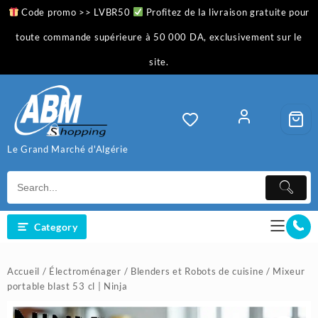
Skip
Code promo >> LVBR50
Profitez de la livraison gratuite pour
to
content
toute commande supérieure à 50 000 DA, exclusivement sur le
site.
Le Grand Marché d'Algérie
Category
Accueil
/
Électroménager
/
Blenders et Robots de cuisine
/ Mixeur
portable blast 53 cl | Ninja