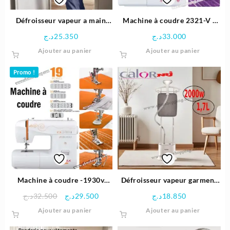
Défroisseur vapeur a main
Machine à coudre 2321-V |
vertical |Access Steam Care
Cobra
د.ج
25.350
د.ج
33.000
Ajouter au panier
Ajouter au panier
Promo !
Machine à coudre -1930v
Défroisseur vapeur garment
19point – Cobra
steamer1,7L 2000W | Calor
Le
Le
د.ج
32.500
د.ج
29.500
د.ج
18.850
NRJ
prix
prix
Ajouter au panier
Ajouter au panier
initial
actuel
était :
est :