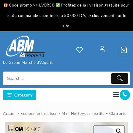
Skip
Code promo >> LVBR50
Profitez de la livraison gratuite pour
to
content
toute commande supérieure à 50 000 DA, exclusivement sur le
site.
Le Grand Marché d'Algérie
Category
Accueil
/
Equipement maison
/ Mini Nettoyeur Textile – Clatronic