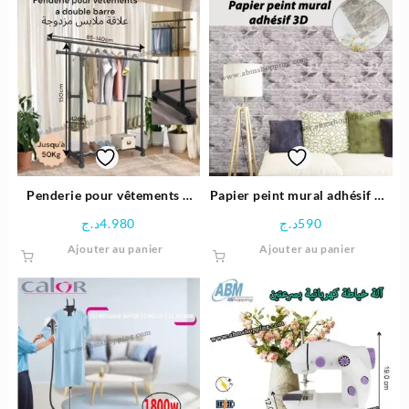
29.500د.ج.
32.500د.ج.
Penderie pour vêtements a
Papier peint mural adhésif 3D
double barre علاقة ملابس
gris moucheté 70x77cm
د.ج
4.980
د.ج
590
مزدوجة
Ajouter au panier
Ajouter au panier