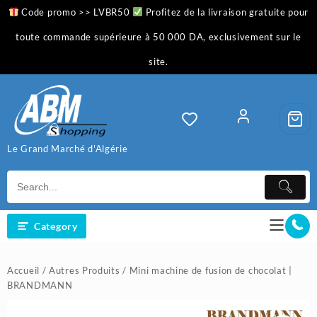
Skip
Code promo >> LVBR50
Profitez de la livraison gratuite pour
to
content
toute commande supérieure à 50 000 DA, exclusivement sur le
site.
Le Grand Marché d'Algérie
Category
Accueil
/
Autres Produits
/ Mini machine de fusion de chocolat |
BRANDMANN