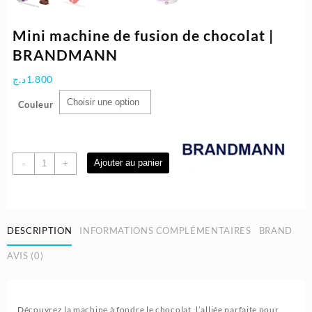
Mini machine de fusion de chocolat |
BRANDMANN
د.ج
1.800
Couleur
quantité
Ajouter au panier
-
+
de
Mini
machine
de
DESCRIPTION
INFORMATIONS COMPLÉMENTAIRES
BRAND
fusion
de
AVIS (0)
chocolat
|
BRANDMANN
Découvrez la machine à fondre le chocolat, l’alliée parfaite pour