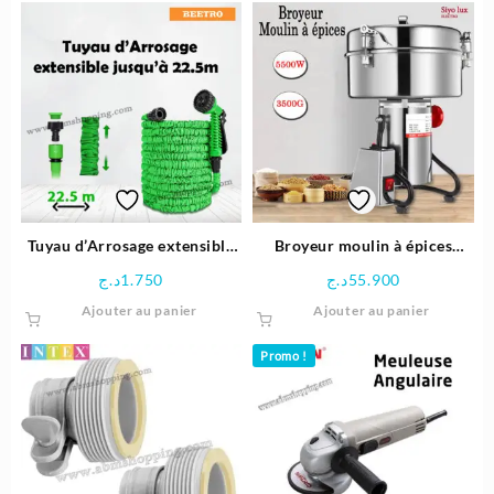
était :
est :
était :
est :
29.900د.ج.
30.500د.ج.
33.500د.ج.
Tuyau d’Arrosage extensible
Broyeur moulin à épices
jusqu’à 22.5m | Beetro
5500W 3500G | Siyo lux
د.ج
1.750
د.ج
55.900
Ajouter au panier
Ajouter au panier
Promo !