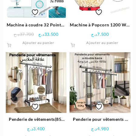
choisie
sur
la
page
Machine à coudre 32 Points |
Machine à Popcorn 1200 W –
du
Cobra 3221
Lexical
Le
Le
د.ج
37.700
د.ج
33.500
د.ج
7.500
produit
prix
prix
Ajouter au panier
Ajouter au panier
initial
actuel
était :
est :
33.500د.ج.
37.700د.ج.
Penderie de vêtements(85-
Penderie pour vêtements a
double barre علاقة ملابس
140cm×150cm×38cm) علاقة
د.ج
3.400
د.ج
4.980
مزدوجة
الملابس