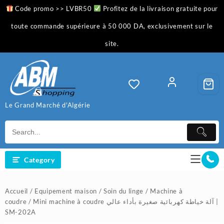
Skip
Code promo >> LVBR50
Profitez de la livraison gratuite pour
to
content
toute commande supérieure à 50 000 DA, exclusivement sur le
site.
Le Grand Marché d'Algérie
Category
Accueil
/
Equipement maison
/
Soin du linge
/
Machine à
coudre
/ Mini machine à coudre آلة خياطة كهربائية صغيرة بأداء عالي |
SM-202A