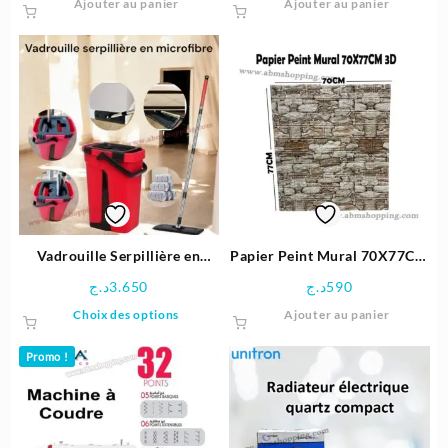
Ajouter au panier
Ajouter au panier
Vadrouille Serpillière en
Papier Peint Mural 70X77CM
microfibre 360° ممسحة
3D
د.ج
3.650
د.ج
590
بالمايكروفيبر
Ce
Choix des options
Ajouter au panier
produit
a
Promo !
plusieurs
variations.
Les
options