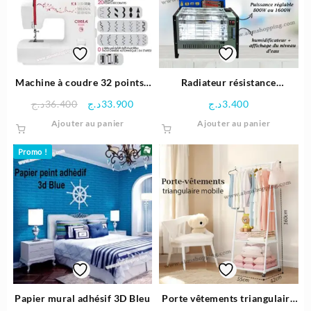
peuvent
être
choisies
sur
la
page
Machine à coudre 32 points |
Radiateur résistance
du
Cobra 3230-V
électrique Quartz Compact
Le
Le
د.ج
36.400
د.ج
33.900
د.ج
3.400
produit
1600W | unitron
prix
prix
Ajouter au panier
Ajouter au panier
initial
actuel
était :
est :
Promo !
33.900د.ج.
36.400د.ج.
Papier mural adhésif 3D Bleu
Porte vêtements triangulaire