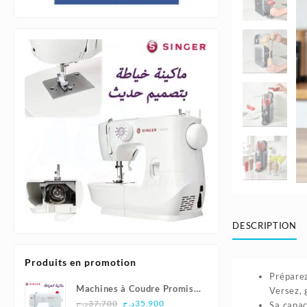
DESCRIPTION
Produits en promotion
Préparez
Machines à Coudre Promise
Versez, 
Le
Le
1408 - Singer
د.ج
37.700
د.ج
35.900
Sa capac