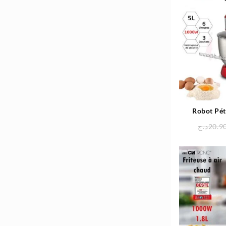
4.980د.ج.
5.800د.ج.
Robot Pé
Rontech
د.ج
20.9