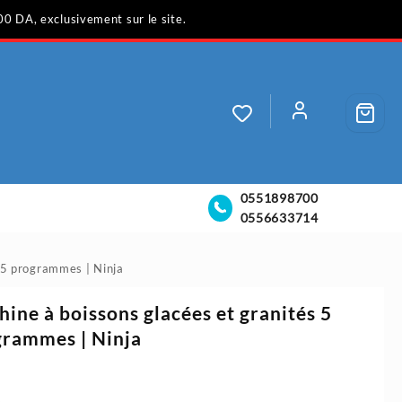
00 DA, exclusivement sur le site.
0551898700
0556633714
 5 programmes | Ninja
ine à boissons glacées et granités 5
rammes | Ninja