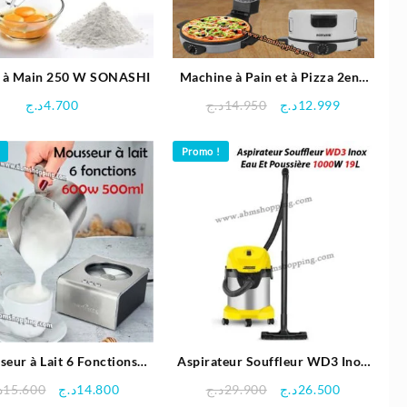
r à Main 250 W SONASHI
Machine à Pain et à Pizza 2en1
1800W – Sonashi
Le
Le
د.ج
4.700
د.ج
14.950
د.ج
12.999
prix
prix
initial
actuel
Promo !
était :
est :
12.999د.ج.
14.950د.ج.
eur à Lait 6 Fonctions
Aspirateur Souffleur WD3 Inox
W 500ml – ProfiCook
Eau Et Poussière 1000W 19L |
Le
Le
Le
Le
د
15.600
د.ج
14.800
د.ج
29.900
د.ج
26.500
Karcher