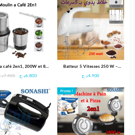
a café 2en1, 200W et 85g
Batteur 5 Vitesses 250 W –
| Proficook
Clatronic
Le
Le
د.
7.400
د.ج
6.800
د.ج
4.900
prix
prix
initial
actuel
Promo !
était :
est :
6.800د.ج.
7.400د.ج.