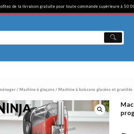
ofitez de la livraison gratuite pour toute commande supérieure à 50 0
oménager
/
Machine à glaçons
/ Machine à boissons glacées et granités
Mach
prog