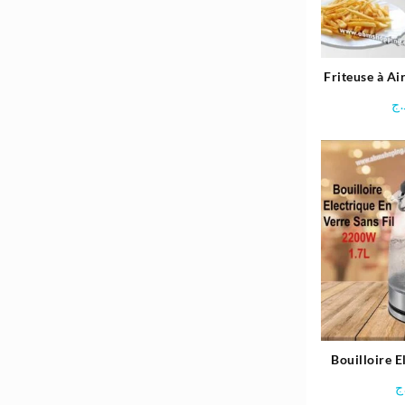
Friteuse à A
1,8L 
.ج
Bouilloire E
Sans Fil –
ج