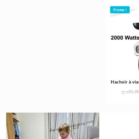
Promo !
Hachoir à vi
Plus 200
د.ج
31.2