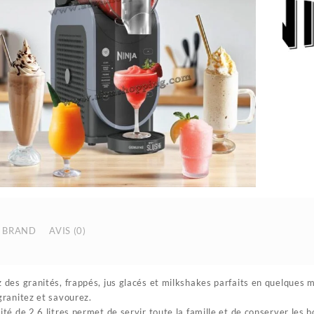
BRAND
AVIS (0)
 des granités, frappés, jus glacés et milkshakes parfaits en quelques m
granitez et savourez.
ité de 2,6 litres permet de servir toute la famille et de conserver les 