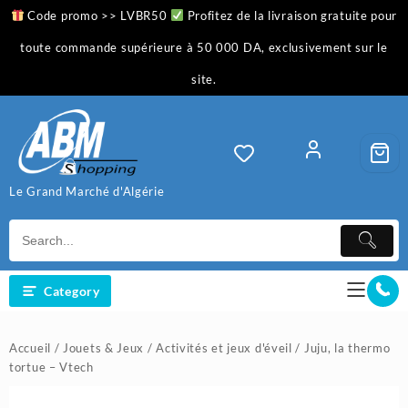
Skip
Code promo >> LVBR50
Profitez de la livraison gratuite pour
to
content
toute commande supérieure à 50 000 DA, exclusivement sur le
site.
Le Grand Marché d'Algérie
Category
Accueil
/
Jouets & Jeux
/
Activités et jeux d'éveil
/ Juju, la thermo
tortue – Vtech