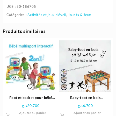
UGS :
80-186705
Catégories :
Activités et jeux d'éveil
,
Jouets & Jeux
Produits similaires
Foot et basket pour bébé
Baby-foot en bois
multisport interactif – Vtech
51.2×30.7x48cm طاولة لعب
د.ج
20.700
د.ج
6.700
كرة قدم
Ajouter au panier
Ajouter au panier