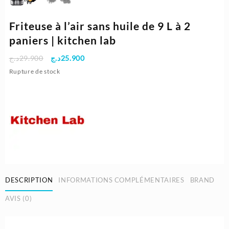
Friteuse à l’air sans huile de 9 L à 2
paniers | kitchen lab
Le
Le
د.ج
29.900
د.ج
25.900
prix
prix
Rupture de stock
initial
actuel
était :
est :
25.900د.ج.
29.900د.ج.
DESCRIPTION
INFORMATIONS COMPLÉMENTAIRES
BRAND
AVIS (0)