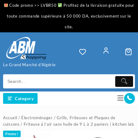
Skip
Code promo >> LVBR50
Profitez de la livraison gratuite pour
to
content
toute commande supérieure à 50 000 DA, exclusivement sur le
site.
Le Grand Marché d'Algérie
Category
Accueil
/
Électroménager
/
Grills, Friteuses et Plaques de
cuissons
/ Friteuse à l’air sans huile de 9 L à 2 paniers | kitchen lab
Promo !