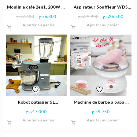
Moulin a café 2en1, 200W et
Aspirateur Souffleur WD3
85g | Proficook
Inox Eau Et Poussière 1000W
Le
Le
Le
Le
د.ج
7.400
د.ج
6.800
د.ج
29.900
د.ج
26.500
19L | Karcher
prix
prix
prix
prix
Ajouter au panier
Ajouter au panier
initial
actuel
initial
actuel
était :
est :
était :
est :
29.900د.ج.
6.800د.ج.
7.400د.ج.
Robot pâtissier 5L
Machine de barbe à papa –
multifonction 3 en1 1000W |
Clatronic
د.ج
47.000
د.ج
9.750
CONTINENTAL EDISON
Ajouter au panier
Ajouter au panier
CEFM118G