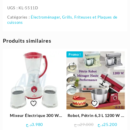
UGS :
KL-5511D
Catégories :
Électroménager
,
Grills, Friteuses et Plaques de
cuissons
Produits similaires
Promo !
Mixeur Électrique 300 W
Robot, Pétrin 6,3 L 1200 W –
1.5L – epronic
Clatronic
Le
Le
د.ج
3.980
د.ج
29.000
د.ج
25.200