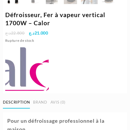
Défroisseur, Fer à vapeur vertical
1700W – Calor
Le
Le
د.ج
22.800
د.ج
21.000
prix
prix
Rupture de stock
initial
actuel
était :
est :
21.000د.ج.
22.800د.ج.
DESCRIPTION
BRAND
AVIS (0)
Pour un défroissage professionnel à la
maison