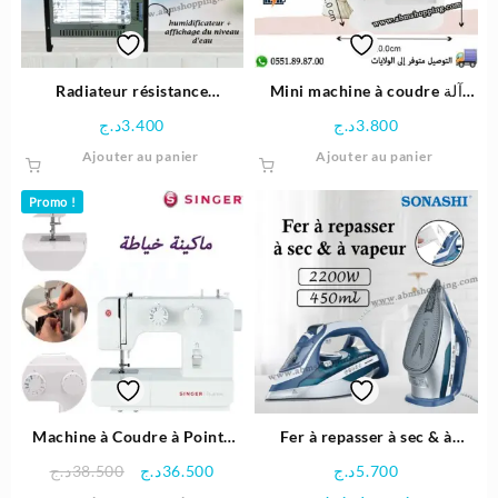
Radiateur résistance
Mini machine à coudre آلة
électrique Quartz Compact
خياطة كهربائية صغيرة بأداء عالي
د.ج
3.400
د.ج
3.800
1600W | unitron
| SM-202A
Ajouter au panier
Ajouter au panier
Promo !
Machine à Coudre à Points
Fer à repasser à sec & à
1409 – Singer
vapeur 2200W 450ml |
Le
Le
د.ج
38.500
د.ج
36.500
د.ج
5.700
SONASHI
prix
prix
Ce