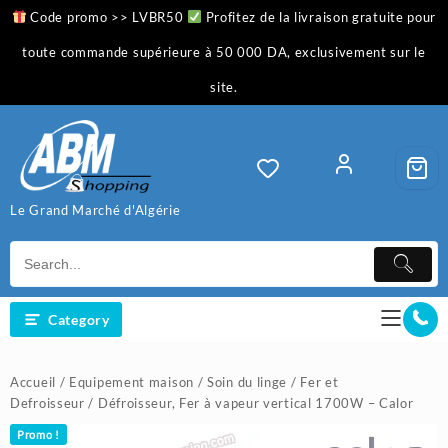
Skip
Code promo >> LVBR50
Profitez de la livraison gratuite pour
to
content
toute commande supérieure à 50 000 DA, exclusivement sur le
site.
Le Grand Marché d'Algérie
Category
Accueil
/
Equipement maison
/
Soin du linge
/
Fer et
Defroisseur
/ Défroisseur, Fer à vapeur vertical 1700W – Calor
Promo !