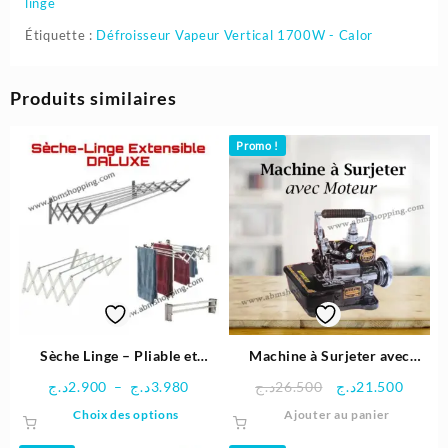
linge
Étiquette :
Défroisseur Vapeur Vertical 1700W - Calor
Produits similaires
Promo !
Sèche Linge – Pliable et
Machine à Surjeter avec
Extensible – Aluminium
Moteur | Butterfly
Plage
Le
Le
د.ج
2.900
–
د.ج
3.980
د.ج
26.500
د.ج
21.500
DALUXE
de
prix
prix
Ce
Choix des options
Ajouter au panier
prix :
initial
actuel
produit