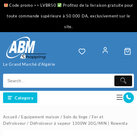
Skip
Code promo >> LVBR50
Profitez de la livraison gratuite pour
to
content
toute commande supérieure à 50 000 DA, exclusivement sur le
site.
Le Grand Marché d'Algérie
Category
Accueil
/
Equipement maison
/
Soin du linge
/
Fer et
Defroisseur
/ Défroisseur à vapeur 1300W 20G/MIN | Rowenta