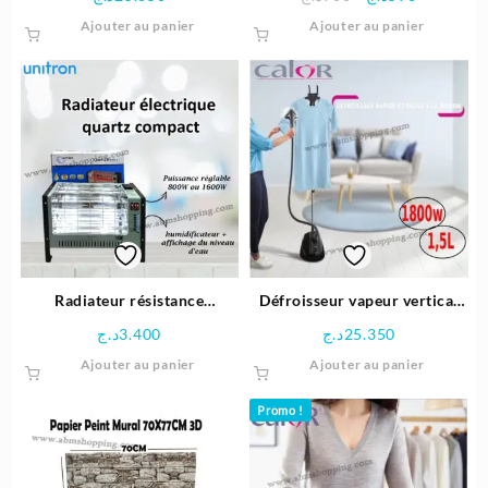
prix
prix
Ajouter au panier
Ajouter au panier
initial
actuel
était :
est :
590د.ج.
900د.ج.
Radiateur résistance
Défroisseur vapeur vertical
électrique Quartz Compact
1800w | Calor
د.ج
3.400
د.ج
25.350
1600W | unitron
Ajouter au panier
Ajouter au panier
Promo !