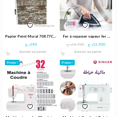
Papier Peint Mural 70X77CM
Fer à repasser vapeur fer à
3D
repasser 2800W | Calor
Le
Le
د.ج
590
د.ج
16.700
د.ج
15.900
prix
prix
Ajouter au panier
Ajouter au panier
initial
actuel
était :
est :
Promo !
Promo !
16.700د.ج.