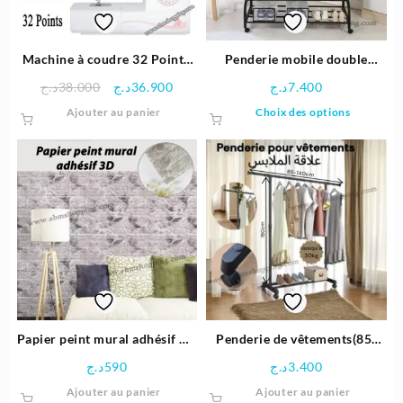
Machine à coudre 32 Point |
Penderie mobile double
Cobra 3220
(110x57x150cm)
Le
Le
د.ج
38.000
د.ج
36.900
د.ج
7.400
prix
prix
Ce
Ajouter au panier
Choix des options
initial
actuel
produit
était :
est :
a
36.900د.ج.
38.000د.ج.
plusieu
variatio
Les
options
peuven
être
choisie
sur
la
page
Papier peint mural adhésif 3D
Penderie de vêtements(85-
du
gris moucheté 70x77cm
140cm×150cm×38cm) علاقة
د.ج
590
د.ج
3.400
produit
الملابس
Ajouter au panier
Ajouter au panier