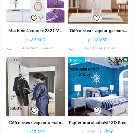
être
choisies
sur
la
page
Machine à coudre 2321-V |
Défroisseur vapeur garment
du
Cobra
steamer1,7L 2000W | Calor
د.ج
33.000
د.ج
18.850
produit
NRJ
Ajouter au panier
Ajouter au panier
Promo !
Défroisseur vapeur a main
Papier mural adhésif 3D Bleu
vertical |Access Steam Care
Le
Le
د.ج
25.350
د.ج
900
د.ج
590