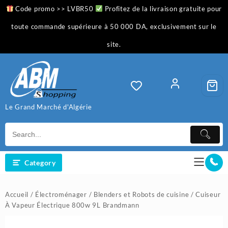
Skip
Code promo >> LVBR50
Profitez de la livraison gratuite pour
to
content
toute commande supérieure à 50 000 DA, exclusivement sur le
site.
Le Grand Marché d'Algérie
Category
Accueil
/
Électroménager
/
Blenders et Robots de cuisine
/ Cuiseur
À Vapeur Électrique 800w 9L Brandmann