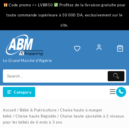
Skip
Code promo >> LVBR50
Profitez de la livraison gratuite pour
to
content
toute commande supérieure à 50 000 DA, exclusivement sur le
site.
Le Grand Marché d'Algérie
Category
Accueil
/
Bébé & Puériculture
/
Chaise haute à manger
bébé
/
Chaise haute Réglable
/ Chaise haute ajustable à 2 niveaux
pour les bébés de 6 mois à 3 ans