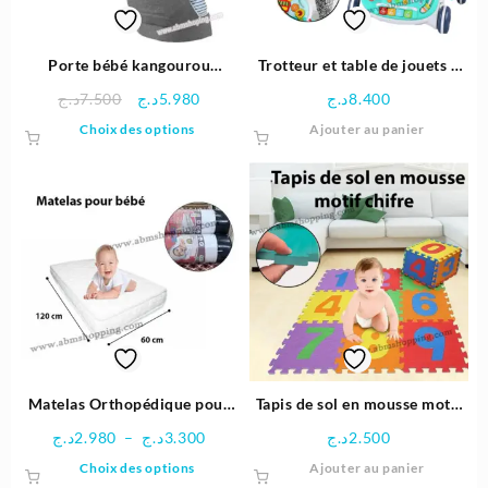
sur
la
page
Porte bébé kangourou
Trotteur et table de jouets 2
du
Myamaki Jusqu’à 15kg –
en 1 | Huanger
Le
Le
د.ج
7.500
د.ج
5.980
د.ج
8.400
produit
Chicco
prix
prix
Ce
Choix des options
Ajouter au panier
initial
actuel
produit
était :
est :
a
5.980د.ج.
7.500د.ج.
plusieurs
variations.
Les
options
peuvent
être
choisies
sur
la
page
Matelas Orthopédique pour
Tapis de sol en mousse motif
du
bébé 120x60cm
chiffres
Plage
د.ج
2.980
–
د.ج
3.300
د.ج
2.500
produit
de
Ce
Choix des options
Ajouter au panier
prix :
produit