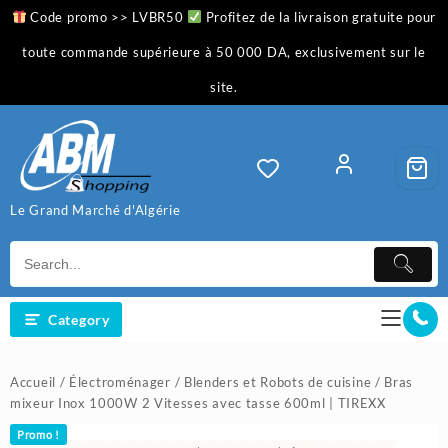
Skip
Code promo >> LVBR50
Profitez de la livraison gratuite pour
to
content
toute commande supérieure à 50 000 DA, exclusivement sur le
site.
Le Grand Marché d'Algérie
Category
Accueil
/
Électroménager
/
Blenders et Robots de cuisine
/ Bras
mixeur Inox 1000W 2 Vitesses avec tasse 600ml | TIREXX
Promo !