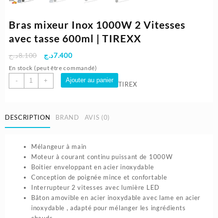
Bras mixeur Inox 1000W 2 Vitesses
avec tasse 600ml | TIREXX
Le
Le
د.ج
8.100
د.ج
7.400
prix
prix
En stock (peut être commandé)
initial
actuel
quantité
Ajouter au panier
-
+
TIREX
était :
est :
de
7.400د.ج.
8.100د.ج.
Bras
mixeur
DESCRIPTION
BRAND
AVIS (0)
Inox
1000W
2
Mélangeur à main
Vitesses
Moteur à courant continu puissant de 1000W
avec
Boitier enveloppant en acier inoxydable
tasse
Conception de poignée mince et confortable
600ml
Interrupteur 2 vitesses avec lumière LED
|
Bâton amovible en acier inoxydable avec lame en acier
TIREXX
inoxydable , adapté pour mélanger les ingrédients
chauds