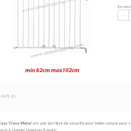
En stoc
q
-
d
B
B
U
S
a
I
d
F
6
|
S
AVIS (0)
 Easy Close Metal
est une barrière de sécurité pour bébé conçue pour séc
nce à ramper (environ 6 mois).