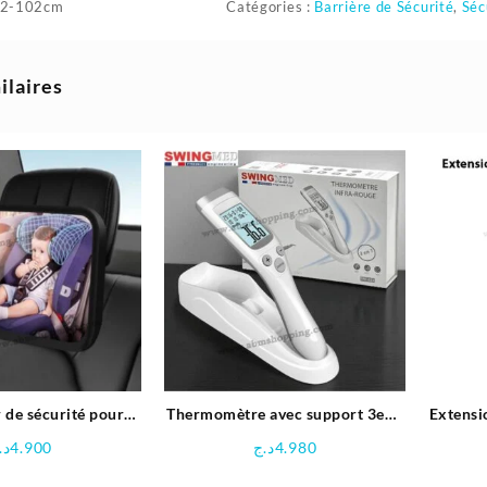
62-102cm
Catégories :
Barrière de Sécurité
,
Séc
ilaires
 de sécurité pour
Thermomètre avec support 3en1
Extensi
otatif à 360°
| Swingmed
b
د.
4.900
د.ج
4.980