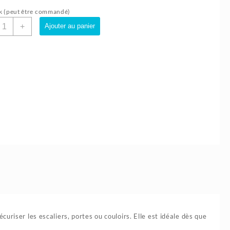
k (peut être commandé)
uantité
+
Ajouter au panier
e
arrière
ébé
ltra
écurisée
vec
ndicateur
e
ermeture
2cm/102cm
afety
uriser les escaliers, portes ou couloirs. Elle est idéale dès que