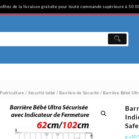
ofitez de la livraison gratuite pour toute commande supérieure à 50 0
Puériculture
/
Sécurité bébé
/
Barrière de Sécurité
/ Barrière Bébé Ult
Barr
Indi
Safe
د.ج
10.