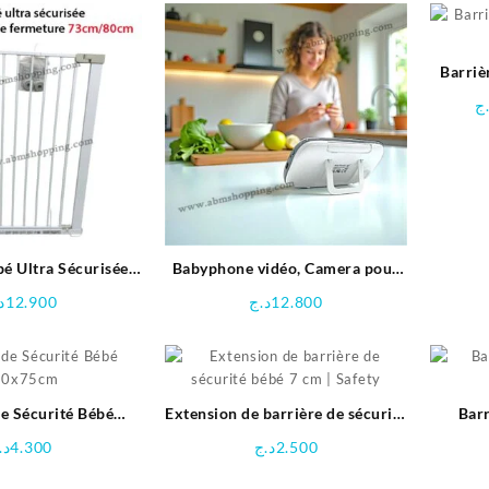
Barriè
ج
bé Ultra Sécurisée
Babyphone vidéo, Camera pour
teur de Fermeture
bébé 2000 mAh
د
12.900
د.ج
12.800
0cm | Safety
de Sécurité Bébé
Extension de barrière de sécurité
Barr
20x75cm
bébé 7 cm | Safety
د.
4.300
د.ج
2.500