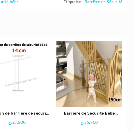
urité bébé
Étiquette :
Barrière de Sécurité
on de barrière de sécurité
Barrière de Sécurité Bébé
ébé 14 cm | Safety
150X76cm
د.ج
3.200
د.ج
5.700