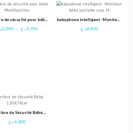
re de sécurité pour bébé
babyphone intelligent -Moniteur
Multifonction
bébé portable sans fil
Plage
د.
2.000
–
د.ج
3.700
د.ج
8.850
de
prix :
2.000د.ج
à
3.700د.ج
ière de Sécurité Bébé
130X78cm
د.ج
4.800