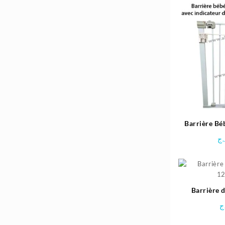
Barrière Bé
avec Indica
.ج
73cm/8
Barrière 
1
ج