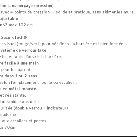
tion sans perçage (pression)
 avec 4 points de pression → solide et pratique, sans abîmer les murs.
ajustable
n62 max 102 cm
 SecureTech®
ur visuel (rouge/vert) pour vérifier si la barrière est bien fermée.
système de verrouillage
les enfants d’ouvrir la barrière.
e facile à une main
 pour les parents.
e dans 1 ou 2 sens
 selon l’emplacement (porte ou escalier).
e en métal robuste
et résistante.
ion rapide sans outils
urisée (double verrou + indicateur)
moderne
aux escaliers et portes
ur:
70cm