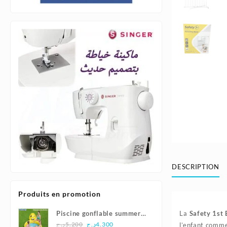
DESCRIPTION
Produits en promotion
Piscine gonflable summer
La
Safety 1st
Le
Le
smiles165x144x69cm |
د.ج
5.200
د.ج
4.300
l’enfant comme