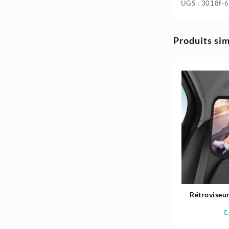
UGS :
3018f-
Produits sim
Rétroviseur
bébé r
ج