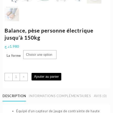
Balance, pèse personne électrique
jusqu’à 150kg
د.ج
1.980
La forme
quantité
Ajouter au panier
-
+
de
Balance,
pèse
DESCRIPTION
INFORMATIONS COMPLÉMENTAIRES
AVIS (0)
personne
électrique
jusqu'à
Équipé d’un capteur de jauge de contrainte de haute
150kg