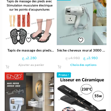
4.900د.ج.
4.750د.ج.
5.400د.ج.
Tapis de massage des pieds
Sèche cheveux mural 3000 W
avec Stimulation musculaire
| Spane
Le
Le
د.ج
2.280
د.ج
4.980
د.ج
3.980
électrique sur les points
prix
prix
Ce
Ajouter au panier
Choix des options
d’acupunctures
initial
actuel
produit
était :
est :
a
Promo !
4.980د.ج.
plusieu
variatio
Les
options
peuven
être
choisie