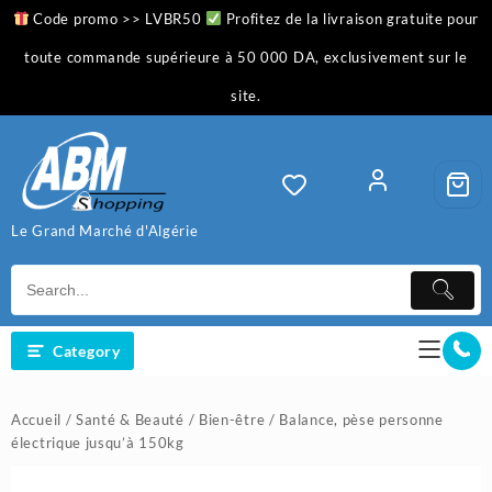
Skip
Code promo >> LVBR50
Profitez de la livraison gratuite pour
to
content
toute commande supérieure à 50 000 DA, exclusivement sur le
site.
Le Grand Marché d'Algérie
Category
Accueil
/
Santé & Beauté
/
Bien-être
/ Balance, pèse personne
électrique jusqu’à 150kg