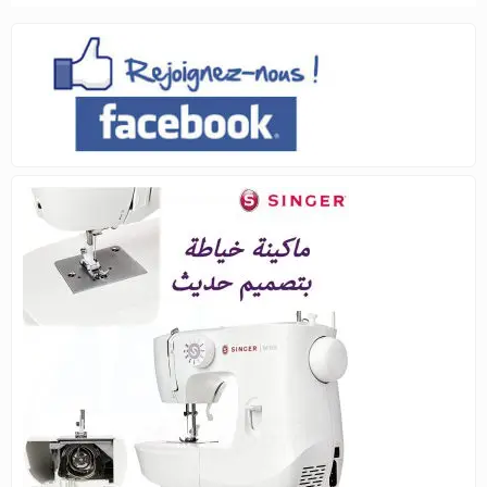
était :
est :
12.980د.ج.
13.900د.ج.