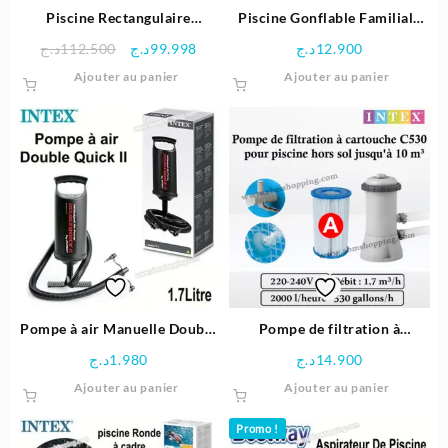
Piscine Rectangulaire
Piscine Gonflable Familiale
300x175x80 cm avec pompe
229×56 cm – Intex
Le
Le
د.ج
112.500
د.ج
99.998
د.ج
12.900
de filtration et échelle de
prix
prix
Ajouter au panier
Ajouter au panier
sécurité – Intex
initial
actuel
était :
est :
99.998د.ج.
112.500د.ج.
Pompe à air Manuelle Double
Pompe de filtration à
Quick – Intex
cartouche C530 pour piscine
د.ج
1.980
د.ج
14.900
| Intex
Ajouter au panier
Ajouter au panier
Promo !