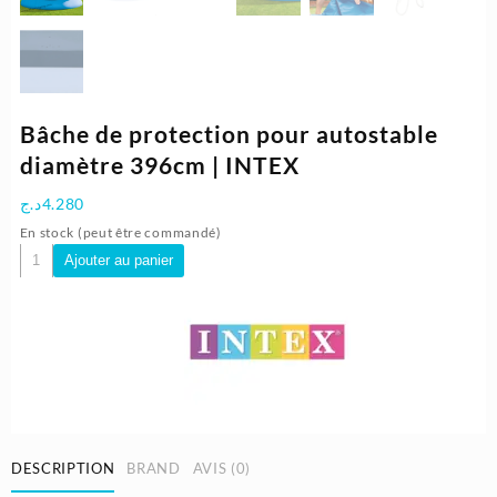
Bâche de protection pour autostable
diamètre 396cm | INTEX
د.ج
4.280
En stock (peut être commandé)
quantité
Ajouter au panier
de
Bâche
de
protection
pour
autostable
diamètre
396cm
|
DESCRIPTION
BRAND
AVIS (0)
INTEX