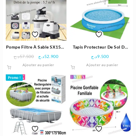
Pompe Filtre À Sable SX1500
Tapis Protecteur De Sol De
4m³/h Pour Piscine Hors Sol
Piscine – Bestway
Le
Le
د.ج
57.500
د.ج
52.900
د.ج
9.500
– Intex
prix
prix
Ajouter au panier
Ajouter au panier
initial
actuel
était :
est :
Promo !
52.900د.ج.
57.500د.ج.