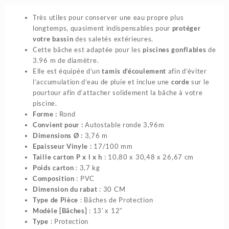
Très utiles pour conserver une eau propre plus
longtemps, quasiment indispensables pour
protéger
votre bassin
des saletés extérieures.
Cette bâche est adaptée pour les
piscines gonflables
de
3.96 m de diamètre.
Elle est équipée d’un
tamis d’écoulement
afin d’éviter
l’accumulation d’eau de pluie et inclue une
corde
sur le
pourtour afin d’attacher solidement la bâche à votre
piscine.
Forme :
Rond
Convient pour :
Autostable ronde 3,96m
Dimensions Ø :
3,76 m
Epaisseur Vinyle :
17/100 mm
Taille carton P x l x h
: 10,80 x 30,48 x 26,67 cm
Poids carton
: 3,7 kg
Composition
: PVC
Dimension du rabat
: 30 CM
Type de Pièce
: Bâches de Protection
Modèle [Bâches]
: 13′ x 12″
Type
: Protection