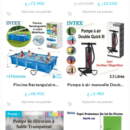
450x220x84 cm à cadre
Rechargeable QuickFill |
Le
Le
د.ج
72.900
د.ج
11.500
د.ج
10.500
métallique – Intex
INTEX
prix
prix
Ajouter au panier
Ajouter au panier
initial
actuel
était :
est :
11.500د.ج.
Piscine Rectangulaire
Pompe à air manuelle Double
300x200x75 cm à cadre
Quick III – Intex
د.ج
48.900
د.ج
3.980
métallique – Intex
Ajouter au panier
Ajouter au panier
Promo !