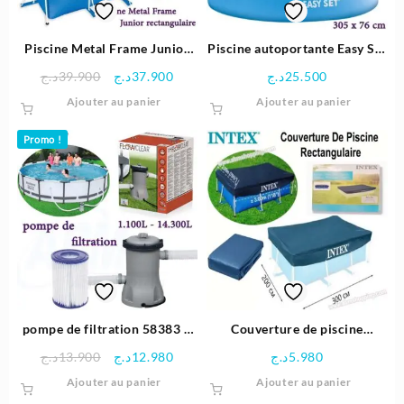
Piscine Metal Frame Junior
Piscine autoportante Easy Set
rectangulaire 220x150x60cm
305×76 cm-INTEX
Le
Le
د.ج
39.900
د.ج
37.900
د.ج
25.500
– INTEX
prix
prix
Ajouter au panier
Ajouter au panier
initial
actuel
était :
est :
Promo !
37.900د.ج.
39.900د.ج.
pompe de filtration 58383 –
Couverture de piscine
Bestway
Rectangulaire 300×200 cm –
Le
Le
د.ج
13.900
د.ج
12.980
د.ج
5.980
Intex
prix
prix
Ajouter au panier
Ajouter au panier
initial
actuel