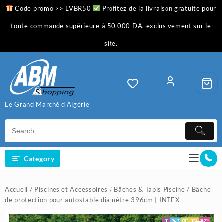
Skip
Code promo >> LVBR50
Profitez de la livraison gratuite pour
to
content
toute commande supérieure à 50 000 DA, exclusivement sur le
site.
Le Grand Marché d'Algérie
Category
Accueil
/
Piscines et Accessoires
/
Bâches & Tapis Piscine
/ Bâche
de protection pour autostable diamètre 396cm | INTEX