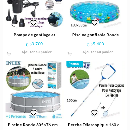
Pompe de gonflage et
Piscine gonflable Ronde
dégonflage électrique 240V –
transparente 183x33cm –
د.ج
3.700
د.ج
5.400
STERMAY
Bestway
Ajouter au panier
Ajouter au panier
Promo !
Piscine Ronde 305×76 cm à
Perche Télescopique 160 cm