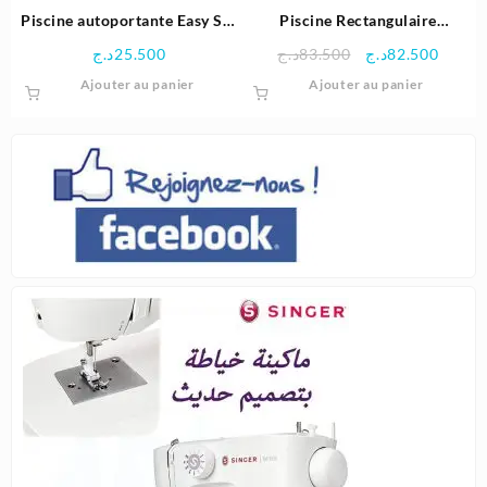
Piscine autoportante Easy Set
Piscine Rectangulaire
305×76 cm-INTEX
450x220x84 cm avec pompe
Le
Le
د.ج
25.500
د.ج
83.500
د.ج
82.500
de filtration – Intex
prix
prix
Ajouter au panier
Ajouter au panier
initial
actuel
était :
est :
83.500د.ج.