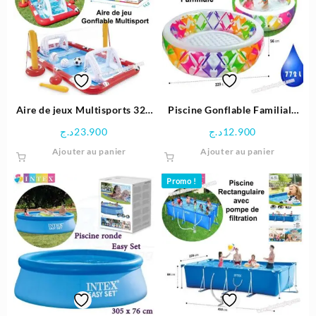
Aire de jeux Multisports 325
Piscine Gonflable Familiale
x 266 x 101 cm – Intex
229×56 cm – Intex
د.ج
23.900
د.ج
12.900
Ajouter au panier
Ajouter au panier
Promo !