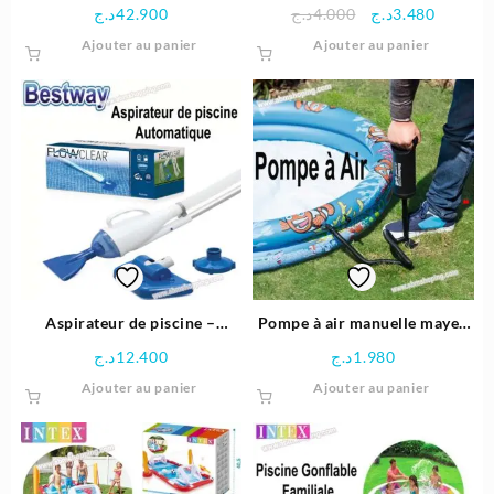
cadre métallique – Intex
pour nettoyer la piscine –
Le
Le
د.ج
42.900
د.ج
4.000
د.ج
3.480
Bestway
prix
prix
Ajouter au panier
Ajouter au panier
initial
actuel
était :
est :
4.000د.ج.
Aspirateur de piscine –
Pompe à air manuelle mayen
Bestway
modèle – Bestway
د.ج
12.400
د.ج
1.980
Ajouter au panier
Ajouter au panier