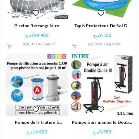
Piscine Rectangulaire
Tapis Protecteur De Sol De
400x200x100 cm avec pompe
Piscine – Bestway
د.ج
199.900
د.ج
9.500
de filtration et Échelle de
Ajouter au panier
Ajouter au panier
sécurité – Intex
Pompe de filtration à
Pompe à air manuelle Double
cartouche C530 pour piscine
Quick III – Intex
د.ج
14.900
د.ج
3.980
| Intex