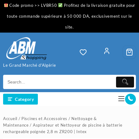
Skip
Code promo >> LVBR50
Profitez de la livraison gratuite pour
to
content
toute commande supérieure à 50 000 DA, exclusivement sur le
site.
Le Grand Marché d'Algérie
Category
Accueil
/
Piscines et Accessoires
/
Nettoyage &
Maintenance
/ Aspirateur et Nettoyeur de piscine à batterie
rechargeable poignée 2,8 m ZR200 | Intex