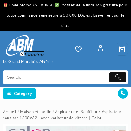
Skip
Code promo >> LVBR50
Profitez de la livraison gratuite pour
to
content
toute commande supérieure à 50 000 DA, exclusivement sur le
site.
Le Grand Marché d'Algérie
Category
Accueil
/
Maison et Jardin
/
Aspirateur et Souffleur
/ Aspirateur
sans sac 1600W 2L avec variateur de vitesse | Calor