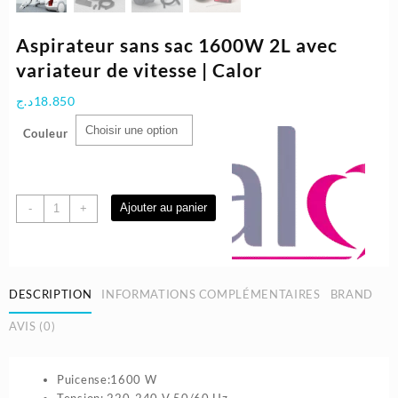
Aspirateur sans sac 1600W 2L avec
variateur de vitesse | Calor
د.ج
18.850
Couleur
quantité
Ajouter au panier
-
+
de
Aspirateur
sans
sac
DESCRIPTION
INFORMATIONS COMPLÉMENTAIRES
BRAND
1600W
2L
AVIS (0)
avec
variateur
de
Puicense:1600 W
vitesse
Tension: 220-240 V 50/60 Hz