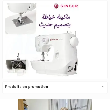
choisie
sur
la
page
du
produit
Produits en promotion