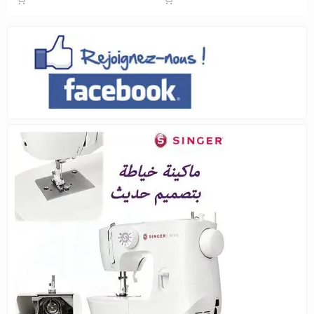
initial
actuel
était :
est :
690د.ج.
800د.ج.