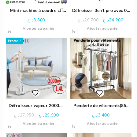
Mini machine à coudre آلة
Défroisser 3en1 pro avec 03
خياطة كهربائية صغيرة بأداء عالي
accessoires 1950W |
Le
Le
د.ج
3.800
د.ج
26.700
د.ج
24.900
| SM-202A
Bergmann BGS2025
prix
prix
Ajouter au panier
Ajouter au panier
initial
actuel
était :
est :
Promo !
26.700د.ج.
Défroisseur vapeur 2000W
Penderie de vêtements(85-
origin home | Calor
140cm×150cm×38cm) علاقة
Le
Le
د.ج
27.950
د.ج
25.500
د.ج
3.400
الملابس
prix
prix
Ajouter au panier
Ajouter au panier
initial
actuel
était :
est :