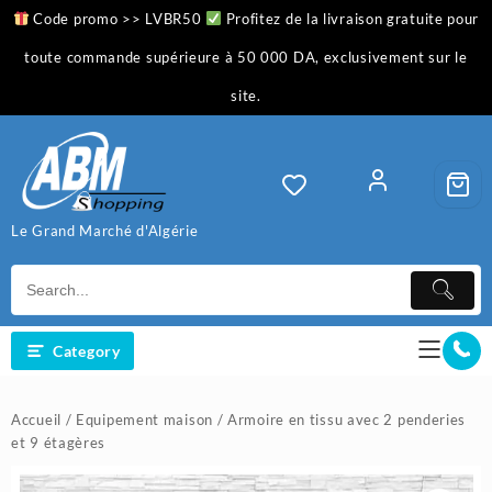
Skip
Code promo >> LVBR50
Profitez de la livraison gratuite pour
to
content
toute commande supérieure à 50 000 DA, exclusivement sur le
site.
Le Grand Marché d'Algérie
Category
Accueil
/
Equipement maison
/ Armoire en tissu avec 2 penderies
et 9 étagères