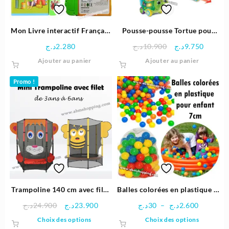
Mon Livre interactif Français
Pousse-pousse Tortue pour
et Anglais
enfant | Vtech
Le
Le
د.ج
2.280
د.ج
10.900
د.ج
9.750
prix
prix
Ajouter au panier
Ajouter au panier
initial
actuel
était :
est :
Promo !
10.900د.ج.
Trampoline 140 cm avec filet
Balles colorées en plastique Ø
et Dessin pour enfant
7cm
Le
Le
Plage
د.ج
24.900
د.ج
23.900
د.ج
30
–
د.ج
2.600
prix
prix
de
Ce
Ce
Choix des options
Choix des options
initial
actuel
prix :
produit
produit