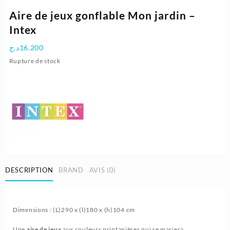
Aire de jeux gonflable Mon jardin –
Intex
د.ج
16.200
Rupture de stock
DESCRIPTION
BRAND
AVIS (0)
Dimensions : (L)290 x (l)180 x (h)104 cm
Une
aire de jeux
aux couleurs printanières qui se mariera