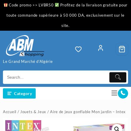
Skip
Code promo >> LVBR50
Profitez de la livraison gratuite pour
to
content
toute commande supérieure à 50 000 DA, exclusivement sur le
site.
Le Grand Marché d'Algérie
Category
Accueil
/
Jouets & Jeux
/ Aire de jeux gonflable Mon jardin – Intex