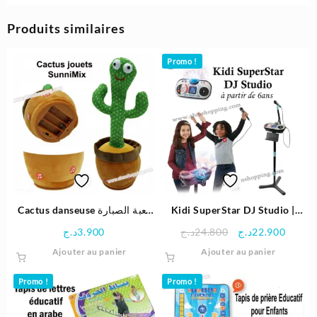
Produits similaires
Promo !
Cactus danseuse لعبة الصبارة
Kidi SuperStar DJ Studio |
الراقصة للاطفال
VTECH
Le
Le
د.ج
3.900
د.ج
24.800
د.ج
22.900
prix
prix
Ajouter au panier
Ajouter au panier
initial
actuel
était :
est :
Promo !
Promo !
24.800د.ج.