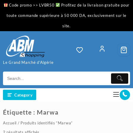
Skip
Code promo >> LVBR50
Profitez de la livraison gratuite pour
to
content
toute commande supérieure à 50 000 DA, exclusivement sur le
site.
Le Grand Marché d'Algérie
Category
Étiquette :
Marwa
Accueil
/ Produits identifiés “Marwa”
Trié
2 résultats affichés