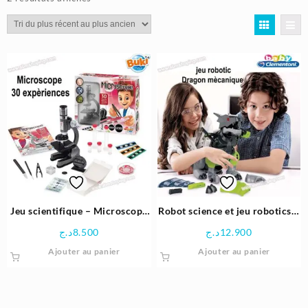
du
plus
récent
au
plus
ancien
Jeu scientifique – Microscope
Robot science et jeu robotics –
30 expériences – Buki
Dragon mécanique –
د.ج
8.500
د.ج
12.900
Clementoni
Ajouter au panier
Ajouter au panier