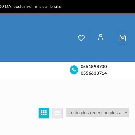
00 DA, exclusivement sur le site.
0551898700
0556633714