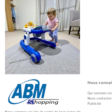
35.400د.ج.
41.300د.ج.
Nous connai
Qui sommes no
Nous contacter
Publicité
Nous sommes un site de vente de tous types de